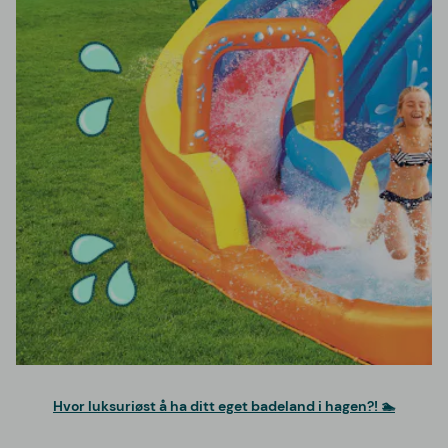
Hvor luksuriøst å ha ditt eget badeland i hagen?! 🏊