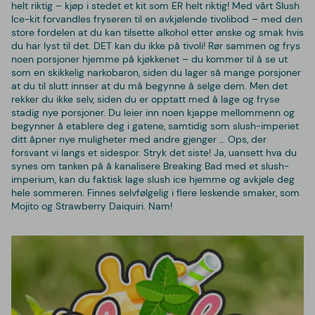
helt riktig – kjøp i stedet et kit som ER helt riktig! Med vårt Slush
Ice-kit forvandles fryseren til en avkjølende tivolibod – med den
store fordelen at du kan tilsette alkohol etter ønske og smak hvis
du har lyst til det. DET kan du ikke på tivoli! Rør sammen og frys
noen porsjoner hjemme på kjøkkenet – du kommer til å se ut
som en skikkelig narkobaron, siden du lager så mange porsjoner
at du til slutt innser at du må begynne å selge dem. Men det
rekker du ikke selv, siden du er opptatt med å lage og fryse
stadig nye porsjoner. Du leier inn noen kjappe mellommenn og
begynner å etablere deg i gatene, samtidig som slush-imperiet
ditt åpner nye muligheter med andre gjenger … Ops, der
forsvant vi langs et sidespor. Stryk det siste! Ja, uansett hva du
synes om tanken på å kanalisere Breaking Bad med et slush-
imperium, kan du faktisk lage slush ice hjemme og avkjøle deg
hele sommeren. Finnes selvfølgelig i flere leskende smaker, som
Mojito og Strawberry Daiquiri. Nam!