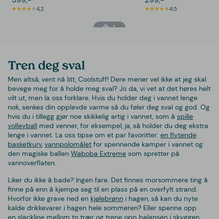
4,2
4,5
Tren deg sval
Men altså, vent nå litt, Coolstuff! Dere mener vel ikke at jeg skal
bevege meg for å holde meg sval? Jo da, vi vet at det høres helt
vilt ut, men la oss forklare. Hvis du holder deg i vannet lenge
nok, senkes din opplevde varme så du føler deg sval og god. Og
hvis du i tillegg gjør noe skikkelig artig i vannet, som å
spille
volleyball
med venner, for eksempel, ja, så holder du deg ekstra
lenge i vannet. La oss tipse om et par favoritter:
en flytende
basketkurv
,
vannpolomålet
for spennende kamper i vannet og
den magiske ballen
Waboba Extreme
som spretter på
vannoverflaten.
Liker du ikke å bade? Ingen fare. Det finnes morsommere ting å
finne på enn å kjempe seg til en plass på en overfylt strand.
Hvorfor ikke grave ned en
kjølebrønn
i hagen, så kan du nyte
kalde drikkevarer i hagen hele sommeren? Eller spenne opp
en
slackline
mellom to trær og trene opp balansen i skyggen