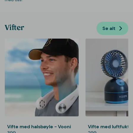
Vifter
Se alt
Vifte med halsbøyle - Vooni
Vifte med luftfukte
399,-
299,-