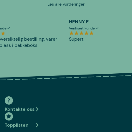
Les alle vurderinger
S
HENNY E
kunde
Verifisert kunde
versiktelig bestilling, varer
Supert
plass i pakkeboks!
Kontakte oss
Topplisten