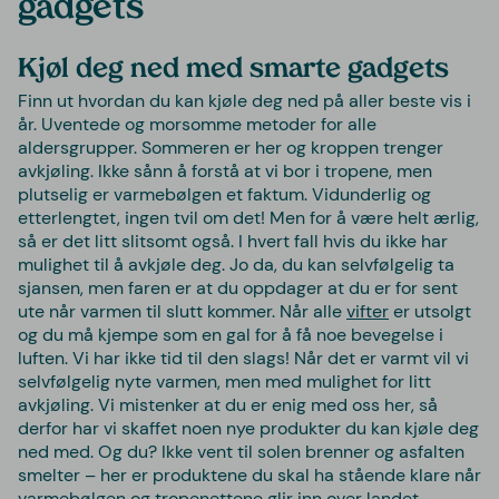
gadgets
Kjøl deg ned med smarte gadgets
Finn ut hvordan du kan kjøle deg ned på aller beste vis i
år. Uventede og morsomme metoder for alle
aldersgrupper. Sommeren er her og kroppen trenger
avkjøling. Ikke sånn å forstå at vi bor i tropene, men
plutselig er varmebølgen et faktum. Vidunderlig og
etterlengtet, ingen tvil om det! Men for å være helt ærlig,
så er det litt slitsomt også. I hvert fall hvis du ikke har
mulighet til å avkjøle deg. Jo da, du kan selvfølgelig ta
sjansen, men faren er at du oppdager at du er for sent
ute når varmen til slutt kommer. Når alle
vifter
er utsolgt
og du må kjempe som en gal for å få noe bevegelse i
luften. Vi har ikke tid til den slags! Når det er varmt vil vi
selvfølgelig nyte varmen, men med mulighet for litt
avkjøling. Vi mistenker at du er enig med oss her, så
derfor har vi skaffet noen nye produkter du kan kjøle deg
ned med. Og du? Ikke vent til solen brenner og asfalten
smelter – her er produktene du skal ha stående klare når
varmebølgen og tropenettene glir inn over landet.