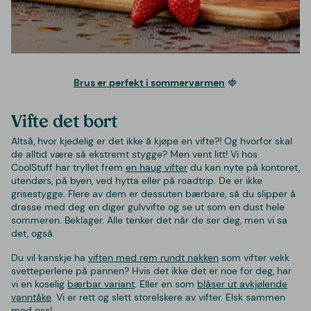
Brus er perfekt i sommervarmen
🍓
Vifte det bort
Altså, hvor kjedelig er det ikke å kjøpe en vifte?! Og hvorfor skal
de alltid være så ekstremt stygge? Men vent litt! Vi hos
CoolStuff har tryllet frem
en haug vifter
du kan nyte på kontoret,
utendørs, på byen, ved hytta eller på roadtrip. De er ikke
grisestygge. Flere av dem er dessuten bærbare, så du slipper å
drasse med deg en diger gulvvifte og se ut som en dust hele
sommeren. Beklager. Alle tenker det når de ser deg, men vi sa
det, også.
Du vil kanskje ha
viften med rem rundt nakken
som vifter vekk
svetteperlene på pannen? Hvis det ikke det er noe for deg, har
vi en koselig
bærbar variant
. Eller en som
blåser ut avkjølende
vanntåke
. Vi er rett og slett storelskere av vifter. Elsk sammen
med oss!