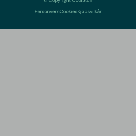
© Copyright CoolStuff
Personvern
Cookies
Kjøpsvilkår