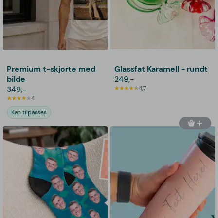
Premium t-skjorte med
Glassfat Karamell - rundt
bilde
249,-
349,-
4,7
4
Kan tilpasses