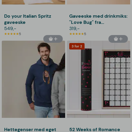
Do your Italian Spritz
Gaveeske med drinkmiks:
gaveeske
"Love Bug" fra
549,-
Thoughtfully
319,-
5
5
3 for 2
Hettegenser med eget
52 Weeks of Romance