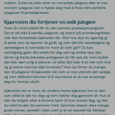
mellom. Enten du leter etter en romantisk julegave eller er mer
morsom julegave, kan vi hjelpe deg med å finne den perfekte
julegaven til jentekjæresten.
Kjæresten din fortjener en unik julegave
Hvert år rundt juletid får du den samme prestasjonsangsten.
Det er på tide å handle julegaver, og øverst på prioriteringslisten
står den fantastiske kjæresten din. Men hva skal du egentlig gi
til jenta som du kjenner så godt, og som det blir vanskeligere og
vanskeligere å overraske for hvert år som går? Du kan
selvfølgelig gjøre det enkelt for deg selv og plukke opp den
første og beste klassiske jentegaven du får øye på, men hadde
det ikke vært artig å akkurat i år løfte det hele til et helt nytt nivå
og gi henne noe hun ikke forventer? Hos oss finner du mange
tips til julegaver til kjæresten din som er noe utenom det vanlige,
og som definitivt kommer til å vise henne at du har anstrengt
deg for hennes skyld.
Kjæresten din er tross alt verdens beste kjæreste, hun er den
som alltid er der for deg og som støtter deg gjennom alt. Hun er
den du lengter etter å komme hjem til hver eneste dag, og den
du helst bruker tid sammen med. Sammen skaper dere mange
gode minner, spesielt i julen, som jo er en spesiell tid. Kanskje
sitter dere sammen under et pledd med hver deres kopp kakao,