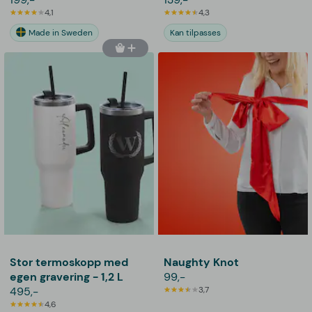
4,1
4,3
Made in Sweden
Kan tilpasses
Stor termoskopp med
Naughty Knot
egen gravering - 1,2 L
99,-
495,-
3,7
4,6