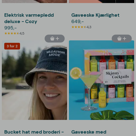
Elektrisk varmepledd
Gaveeske Kjærlighet
deluxe - Cozy
649,-
995,-
4,3
4,5
3 for 2
Bucket hat med broderi -
Gaveeske med