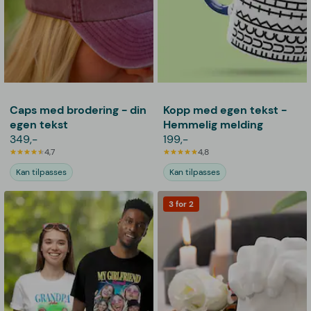
Caps med brodering - din
Kopp med egen tekst -
egen tekst
Hemmelig melding
349,-
199,-
4,7
4,8
Kan tilpasses
Kan tilpasses
3 for 2