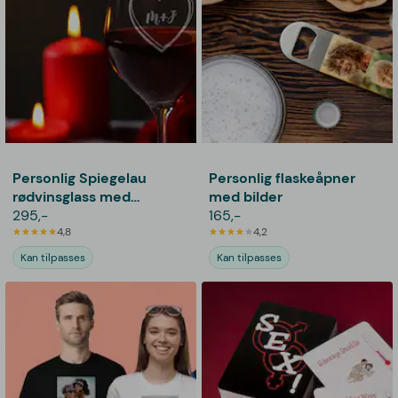
Personlig Spiegelau
Personlig flaskeåpner
rødvinsglass med
med bilder
gravering - Hjerte
295,-
165,-
4,8
4,2
Kan tilpasses
Kan tilpasses