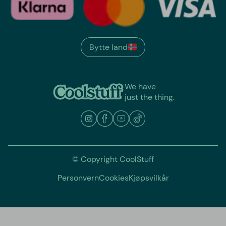
Bytte land
We have
just the thing.
© Copyright CoolStuff
Personvern
Cookies
Kjøpsvilkår