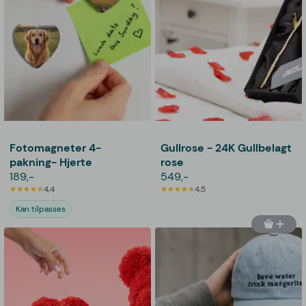
Fotomagneter 4-
Gullrose - 24K Gullbelagt
pakning- Hjerte
rose
189,-
549,-
4,4
4,5
Kan tilpasses