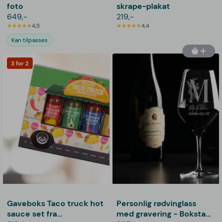
foto
skrape-plakat
649,-
219,-
4,5
4,4
Kan tilpasses
3 for 2
Gaveboks Taco truck hot
Personlig rødvinglass
sauce set fra
med gravering - Bokstav,