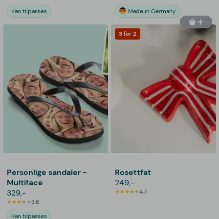
Kan tilpasses
Made in Germany
3 for 2
Personlige sandaler -
Rosettfat
Multiface
249,-
329,-
4,7
3,6
Kan tilpasses