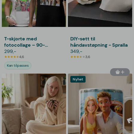
T-skjorte med
DIY-sett til
fotocollage – 90-
håndavstøpning - Spralla
tallsdesign
299,-
349,-
4,6
3,6
Kan tilpasses
Nyhet