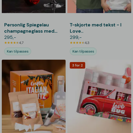
Personlig Spiegelau
T-skjorte med tekst - I
champagneglass med
Love..
gravering - Initialer
295,-
299,-
4,7
4,3
Kan tilpasses
Kan tilpasses
3 for 2