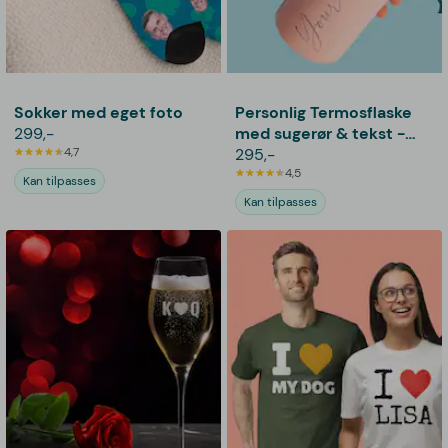
Sokker med eget foto
Personlig Termosflaske
299,-
med sugerør & tekst -
4,7
600 ml
295,-
4,5
Kan tilpasses
Kan tilpasses