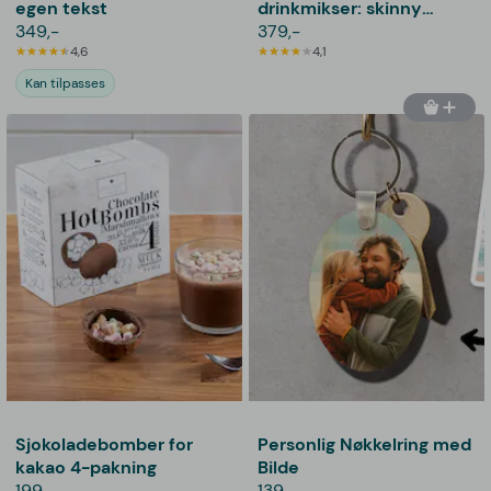
egen tekst
drinkmikser: skinny
349,-
cocktails - thoughtfully
379,-
4,6
4,1
Kan tilpasses
Sjokoladebomber for
Personlig Nøkkelring med
kakao 4-pakning
Bilde
199,-
139,-