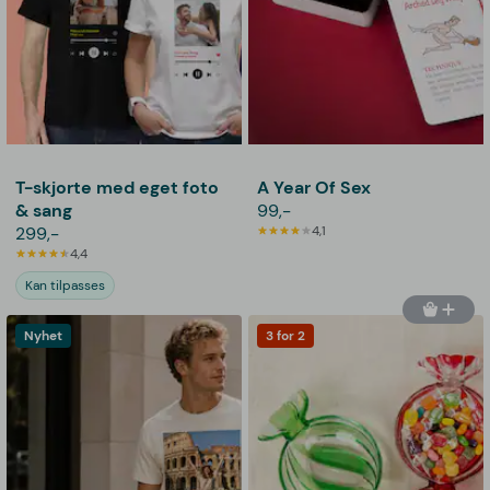
T-skjorte med eget foto
A Year Of Sex
& sang
99,-
299,-
4,1
4,4
Kan tilpasses
Nyhet
3 for 2