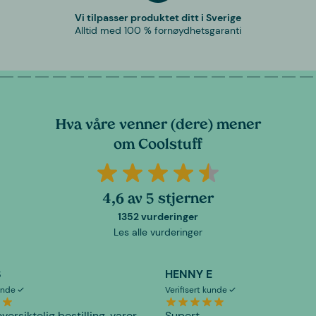
Vi tilpasser produktet ditt i Sverige
Alltid med 100 % fornøydhetsgaranti
Hva våre venner (dere) mener
om Coolstuff
4,6 av 5 stjerner
1352 vurderinger
Les alle vurderinger
S
HENNY E
kunde
Verifisert kunde
versiktelig bestilling, varer
Supert