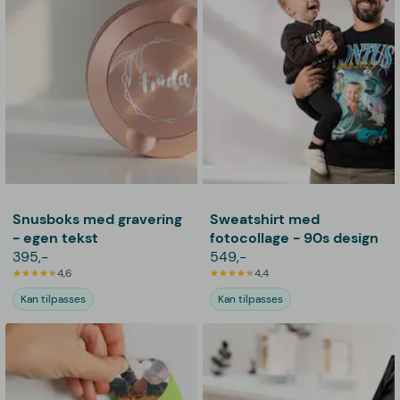
Snusboks med gravering
Sweatshirt med
- egen tekst
fotocollage - 90s design
395,-
549,-
4,6
4,4
Kan tilpasses
Kan tilpasses