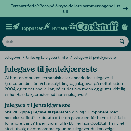
Fortsatt ferie? Pass på å nyte de late sommerdagene litt
til!
Topplisten
Nyheter
Personlige gaver
Julegaver
Unike og kule gaver til alle
Julegave til jentekjæreste
Julegave til jentekjæreste
Gi bort en morsom, romantisk eller annerledes julegave til
kjæresten din i år! Vi har solgt ting og julegaver på nettet siden
2004, og er det noe vi kan, så er det hva menn og gutter virkelig
vil ha! Har du kjæresten, så har vi julegaven!
Julegave til jentekjæreste
Skal du kjøpe julegave til kjæresten din, og vil imponere med
noe ekstra flott? Er du ute etter en gave som får henne til å falle
for andre gang? Ingen grunn til frykt. Her hos CoolStuff har vi et
stort utvalg av morsomme og unike julegaver du kan velge