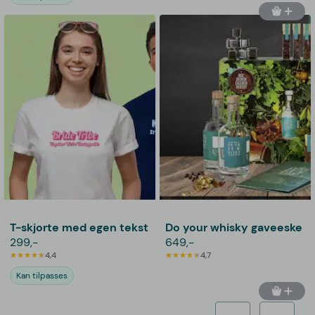
T-skjorte med egen tekst
Do your whisky gaveeske
299,-
649,-
4,4
4,7
Kan tilpasses