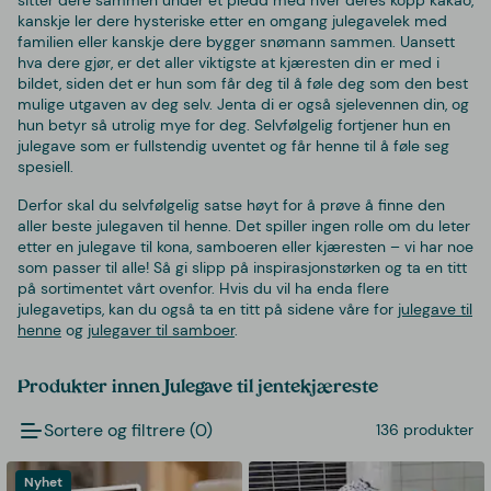
kanskje ler dere hysteriske etter en omgang julegavelek med
familien eller kanskje dere bygger snømann sammen. Uansett
hva dere gjør, er det aller viktigste at kjæresten din er med i
bildet, siden det er hun som får deg til å føle deg som den best
mulige utgaven av deg selv. Jenta di er også sjelevennen din, og
hun betyr så utrolig mye for deg. Selvfølgelig fortjener hun en
julegave som er fullstendig uventet og får henne til å føle seg
spesiell.
Derfor skal du selvfølgelig satse høyt for å prøve å finne den
aller beste julegaven til henne. Det spiller ingen rolle om du leter
etter en julegave til kona, samboeren eller kjæresten – vi har noe
som passer til alle! Så gi slipp på inspirasjonstørken og ta en titt
på sortimentet vårt ovenfor. Hvis du vil ha enda flere
julegavetips, kan du også ta en titt på sidene våre for
julegave til
henne
og
julegaver til samboer
.
Produkter innen Julegave til jentekjæreste
Sortere og filtrere (0)
136 produkter
Nyhet