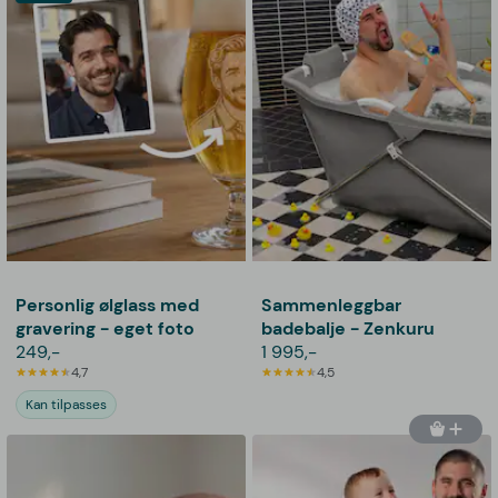
Personlig ølglass med
Sammenleggbar
gravering - eget foto
badebalje - Zenkuru
249,-
1 995,-
4,7
4,5
Kan tilpasses