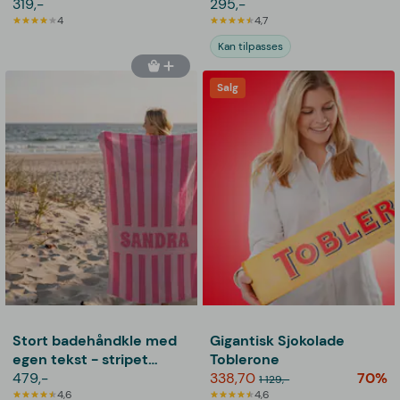
Thoughtfully
319,-
Navn & Dato
295,-
4
4,7
Kan tilpasses
Salg
Stort badehåndkle med
Gigantisk Sjokolade
egen tekst - stripet
Toblerone
design
479,-
338,70
70%
1 129,-
4,6
4,6